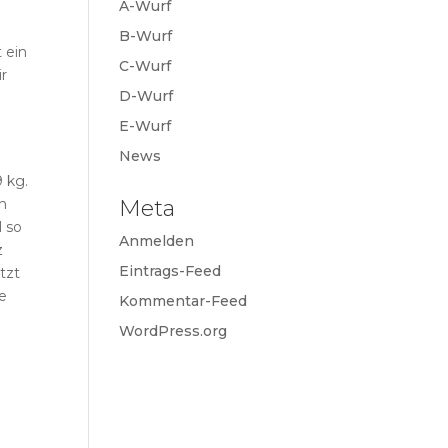
A-Wurf
B-Wurf
 ein
C-Wurf
ir
D-Wurf
E-Wurf
News
9 kg.
Meta
n
l so
Anmelden
z
Eintrags-Feed
tzt
ge
Kommentar-Feed
WordPress.org